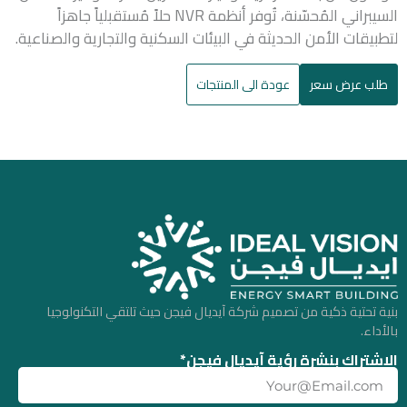
السيبراني المُحسّنة، تُوفر أنظمة NVR حلاً مُستقبلياً جاهزاً
لتطبيقات الأمن الحديثة في البيئات السكنية والتجارية والصناعية.
طلب عرض سعر
عودة الى المنتجات
بنية تحتية ذكية من تصميم شركة آيديال فيجن حيث تلتقي التكنولوجيا
بالأداء.
الإشتراك بنشرة رؤية آيديال فيجن*